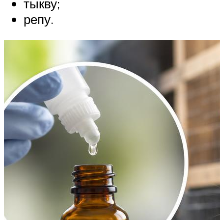
тыкву;
репу.