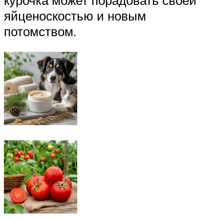
курочка может порадовать своей
яйценоскостью и новым
потомством.