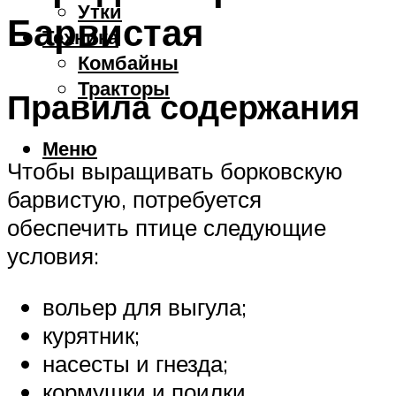
Утки
Барвистая
Техника
Комбайны
Тракторы
Правила содержания
Меню
Чтобы выращивать борковскую
барвистую, потребуется
обеспечить птице следующие
условия:
вольер для выгула;
курятник;
насесты и гнезда;
кормушки и поилки.