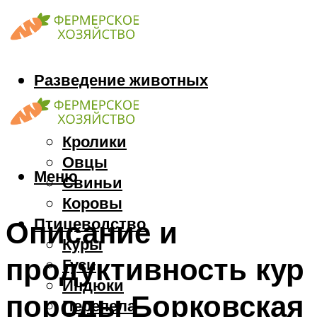
Разведение животных
Козы
Кони
Кролики
Овцы
Меню
Свиньи
Коровы
Птицеводство
Описание и
Куры
продуктивность кур
Гуси
Индюки
породы Борковская
Перепела