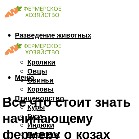
Разведение животных
Козы
Кони
Кролики
Овцы
Меню
Свиньи
Коровы
Птицеводство
Все что стоит знать
Куры
начинающему
Гуси
Индюки
фермеру о козах
Перепела