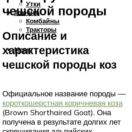
Утки
чешской породы
Техника
Комбайны
Тракторы
Описание и
характеристика
Меню
чешской породы коз
Официальное название породы —
короткошерстная коричневая коза
(Brown Shorthaired Goat). Она
получена в результате долгих лет
скрещивания альпийских