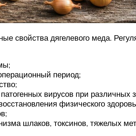
ные свойства дягелевого меда. Регул
мы;
операционный период;
ство;
 патогенных вирусов при различных 
восстановления физического здоровь
в;
низма шлаков, токсинов, тяжелых ме