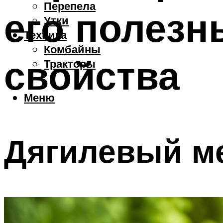
Перепела
его полезн
Утки
Техника
Комбайны
свойства
Тракторы
Меню
Дягилевый ме