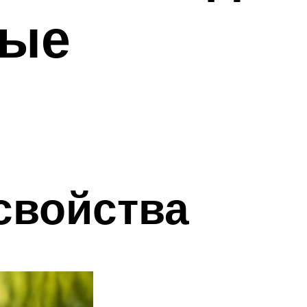
ные
свойства