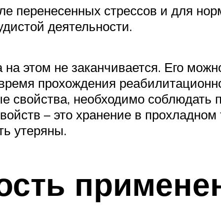
сле перенесенных стрессов и для нор
удистой деятельности.
 на этом не заканчивается. Его можн
 время прохождения реабилитационног
е свойства, необходимо соблюдать п
войств – это хранение в прохладном
ть утеряны.
ость примене