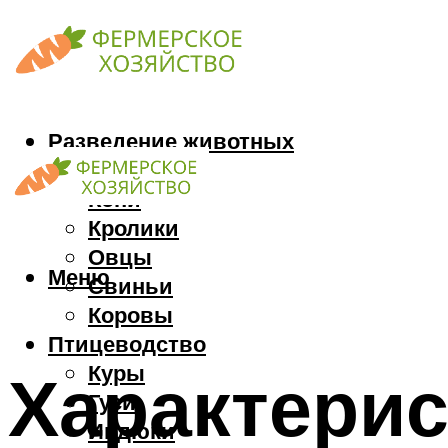
Разведение животных
Козы
Кони
Кролики
Овцы
Меню
Свиньи
Коровы
Птицеводство
Куры
Характерис
Гуси
Индюки