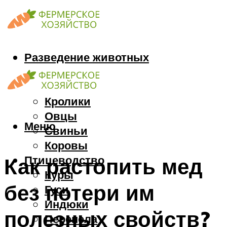
Разведение животных
Козы
Кони
Кролики
Овцы
Меню
Свиньи
Коровы
Птицеводство
Как растопить мед
Куры
без потери им
Гуси
Индюки
полезных свойств?
Перепела