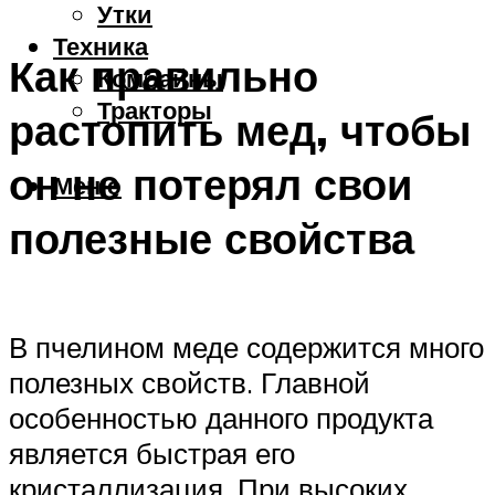
Утки
Техника
Как правильно
Комбайны
Тракторы
растопить мед, чтобы
он не потерял свои
Меню
полезные свойства
В пчелином меде содержится много
полезных свойств. Главной
особенностью данного продукта
является быстрая его
кристаллизация. При высоких