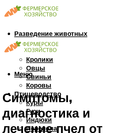
Разведение животных
Козы
Кони
Кролики
Овцы
Меню
Свиньи
Коровы
Птицеводство
Симптомы,
Куры
диагностика и
Гуси
Индюки
лечение пчел от
Перепела