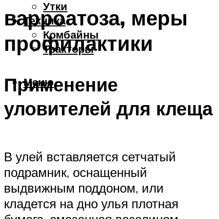
Утки
варроатоза, меры
Техника
Комбайны
профилактики
Тракторы
Применение
Меню
уловителей для клеща
В улей вставляется сетчатый
подрамник, оснащенный
выдвижным поддоном, или
кладется на дно улья плотная
бумага, смазанная вазелином,