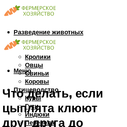
Разведение животных
Козы
Кони
Кролики
Овцы
Меню
Свиньи
Коровы
Птицеводство
Что делать, если
Куры
цыплята клюют
Гуси
Индюки
друг друга до
Перепела