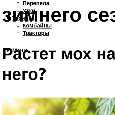
Перепела
зимнего се
Утки
Техника
Комбайны
Тракторы
Растет мох на
Меню
него?