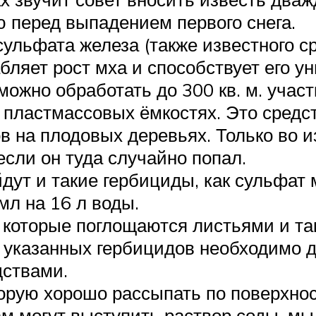
ю перед выпадением первого снега.
льфата железа (также известного ср
бляет рост мха и способствует его у
можно обработать до 300 кв. м. учас
 пластмассовых ёмкостях. Это средс
в на плодовых деревьях. Только во 
если он туда случайно попал.
дут и такие гербициды, как сульфат
мл на 16 л воды.
 которые поглощаются листьями и та
 указанных гербицидов необходимо д
дствами.
орую хорошо рассыпать по поверхнос
могут выступить раствор соды, мыл