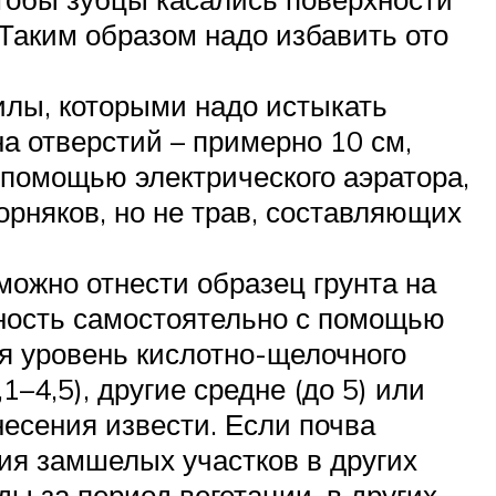
 Таким образом надо избавить ото
илы, которыми надо истыкать
на отверстий – примерно 10 см,
 помощью электрического аэратора,
рняков, но не трав, составляющих
можно отнести образец грунта на
тность самостоятельно с помощью
я уровень кислотно-щелочного
–4,5), другие средне (до 5) или
несения извести. Если почва
ия замшелых участков в других
ды за период вегетации, в других