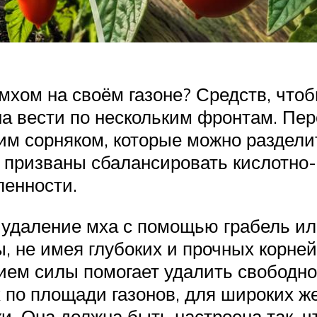
 мхом на своём газоне? Средств, что
на вести по нескольким фронтам. Пе
им сорняком, которые можно раздели
 призваны сбалансировать кислотно-
енности.
удаление мха с помощью грабель или
, не имея глубоких и прочных корней
ем силы помогает удалить свободно 
 по площади газонов, для широких ж
и. Она должна быть настроена так, 