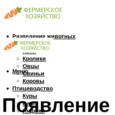
Разведение животных
Козы
Кони
Кролики
Овцы
Меню
Свиньи
Коровы
Птицеводство
Куры
Появление 
Гуси
Индюки