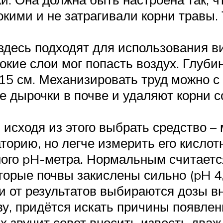
окими и не затрагивали корни травы.
здесь подходят для использования в
бокие слои мог попасть воздух. Глуби
 15 см. Механизировать труд можно с
 дырочки в почве и удаляют корни со
исходя из этого выбрать средство – 
торию, но легче измерить его кисло
ного pH-метра. Нормальным считаетс
торые почвы закислены сильно (pH 4,1
ти от результатов выбираются дозы в
ву, придётся искать причины появлен
х звучит совет вносить известь дваж