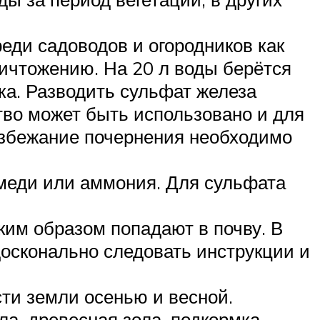
еди садоводов и огородников как
ничтожению. На 20 л воды берётся
тка. Разводить сульфат железа
тво может быть использовано и для
избежание почернения необходимо
 меди или аммония. Для сульфата
ким образом попадают в почву. В
осконально следовать инструкции и
ти земли осенью и весной.
а, древесная зола, подкормка