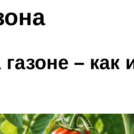
зона
 газоне – как 