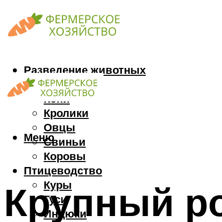
Разведение животных
Козы
Кони
Кролики
Овцы
Меню
Свиньи
Коровы
Птицеводство
Куры
Крупный ро
Гуси
Индюки