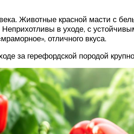
 века. Животные красной масти с бел
 Неприхотливы в уходе, с устойчивы
мраморное», отличного вкуса.
оде за герефордской породой крупног