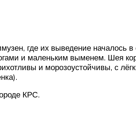
узен, где их выведение началось в 
огами и маленьким выменем. Шея кор
ихотливы и морозоустойчивы, с лёгк
нка).
ороде КРС.