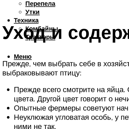
Перепела
Утки
Техника
Уход и содер
Комбайны
Тракторы
Меню
Прежде, чем выбрать себе в хозяйст
выбраковывают птицу:
Прежде всего смотрите на яйца.
цвета. Другой цвет говорит о неч
Опытные фермеры советуют начин
Неуклюжая угловатая особь, у пе
ними не так.