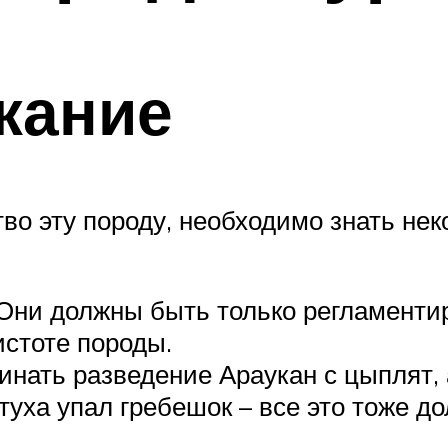
жание
во эту породу, необходимо знать нек
 Они должны быть только регламенти
истоте породы.
ать разведение Араукан с цыплят, а
туха упал гребешок – все это тоже до