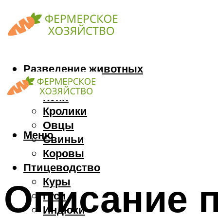
Разведение животных
Козы
Кони
Кролики
Овцы
Меню
Свиньи
Коровы
Птицеводство
Куры
Описание 
Гуси
Индюки