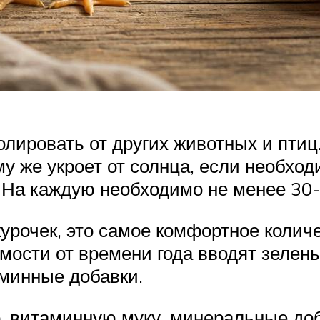
олировать от других животных и птиц
му же укроет от солнца, если необхо
. На каждую необходимо не менее 30-
курочек, это самое комфортное колич
имости от времени года вводят зелены
аминные добавки.
, витаминную муку, минеральные доб