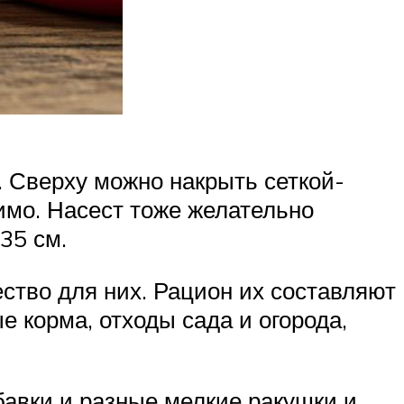
. Сверху можно накрыть сеткой-
димо. Насест тоже желательно
35 см.
ество для них. Рацион их составляют
е корма, отходы сада и огорода,
авки и разные мелкие ракушки и