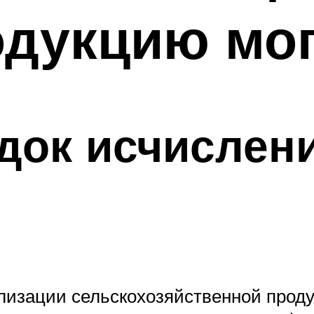
дукцию мог
док исчислени
ализации сельскохозяйственной проду