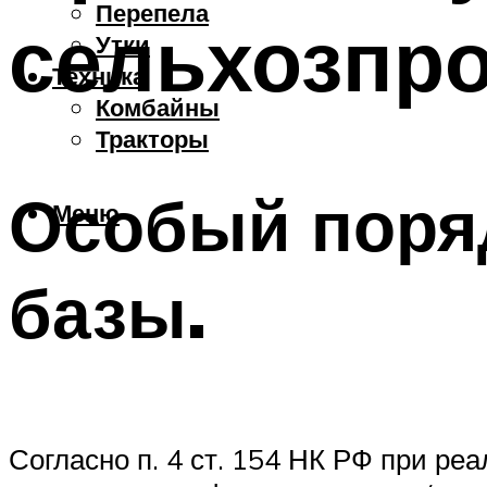
Перепела
сельхозпро
Утки
Техника
Комбайны
Тракторы
Особый поря
Меню
базы.
Согласно п. 4 ст. 154 НК РФ при ре