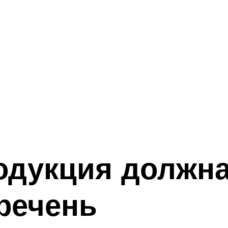
одукция должн
речень