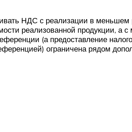
ивать НДС с реализации в меньшем р
имости реализованной продукции, а с
еференции (а предоставление налог
референцией) ограничена рядом допо