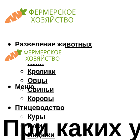
Разведение животных
Козы
Кони
Кролики
Овцы
Меню
Свиньи
Коровы
Птицеводство
Куры
При каких 
Гуси
Индюки