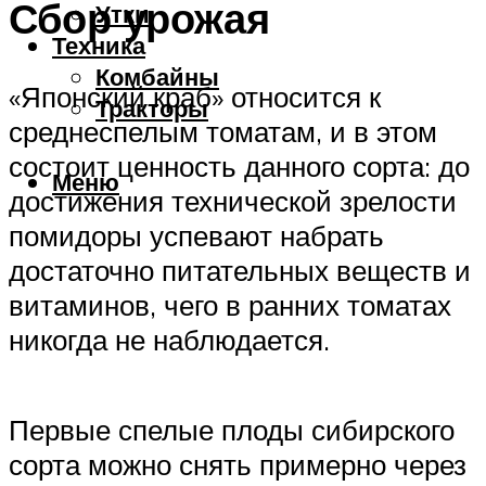
Сбор урожая
Утки
Техника
Комбайны
«Японский краб» относится к
Тракторы
среднеспелым томатам, и в этом
состоит ценность данного сорта: до
Меню
достижения технической зрелости
помидоры успевают набрать
достаточно питательных веществ и
витаминов, чего в ранних томатах
никогда не наблюдается.
Первые спелые плоды сибирского
сорта можно снять примерно через