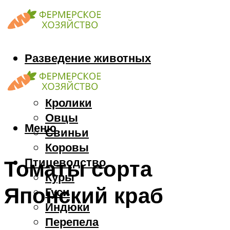
Разведение животных
Козы
Кони
Кролики
Овцы
Меню
Свиньи
Коровы
Птицеводство
Томаты сорта
Куры
Японский краб
Гуси
Индюки
Перепела