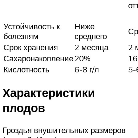
от
Устойчивость к
Ниже
Ср
болезням
среднего
Срок хранения
2 месяца
2 
Сахаронакопление
20%
16
Кислотность
6-8 г/л
5-
Характеристики
плодов
Гроздья внушительных размеров