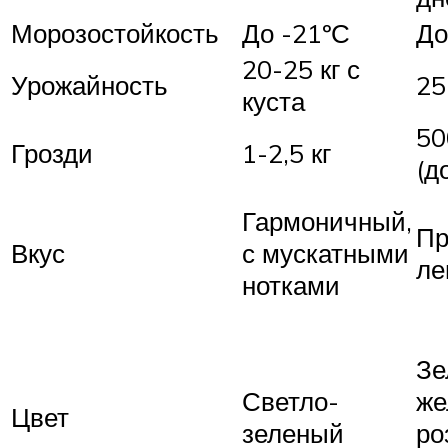
Морозостойкость
До -21ºС
До
20-25 кг с
Урожайность
25
куста
50
Грозди
1-2,5 кг
(д
Гармоничный,
Пр
Вкус
с мускатными
ле
нотками
Зе
Светло-
же
Цвет
зеленый
ро