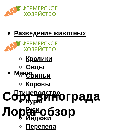
Разведение животных
Козы
Кони
Кролики
Овцы
Меню
Свиньи
Коровы
Птицеводство
Сорт винограда
Куры
Лора: обзор
Гуси
Индюки
Перепела