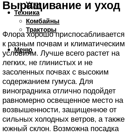
Выращивание и уход
Утки
Техника
Комбайны
Тракторы
Флора хорошо приспосабливается
к разным почвам и климатическим
Меню
условиям. Лучше всего растет на
легких, не глинистых и не
засоленных почвах с высоким
содержанием гумуса. Для
виноградника отлично подойдет
равномерно освещенное место на
возвышенности, защищенное от
сильных холодных ветров, а также
южный склон. Возможна посадка