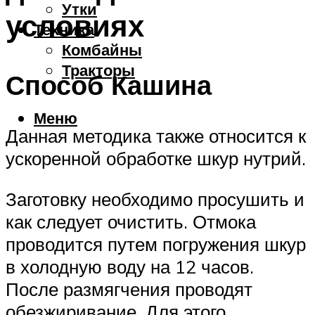
Утки
условиях
Техника
Комбайны
Тракторы
Способ Кашина
Меню
Данная методика также относится к
ускоренной обработке шкур нутрий.
Заготовку необходимо просушить и
как следует очистить. Отмока
проводится путем погружения шкур
в холодную воду на 12 часов.
После размягчения проводят
обезжиривание. Для этого