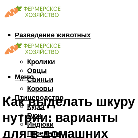
Разведение животных
Козы
Кони
Кролики
Овцы
Меню
Свиньи
Коровы
Птицеводство
Как выделать шкуру
Куры
нутрии: варианты
Гуси
Индюки
для в домашних
Перепела