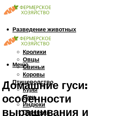
Разведение животных
Козы
Кони
Кролики
Овцы
Меню
Свиньи
Коровы
Птицеводство
Домашние гуси:
Куры
особенности
Гуси
Индюки
выращивания и
Перепела