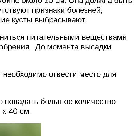
сутствуют признаки болезней,
шие кусты выбрасывают.
лниться питательными веществами.
добрения.. До момента высадки
т необходимо отвести место для
о попадать большое количество
 х 40 см.