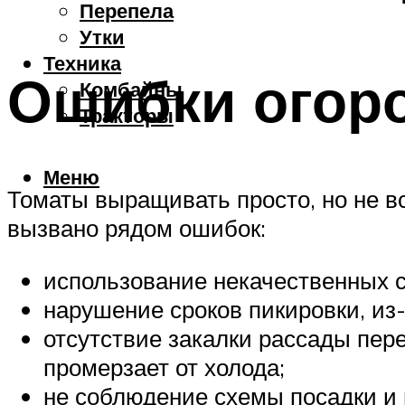
Перепела
Утки
Техника
Ошибки огор
Комбайны
Тракторы
Меню
Томаты выращивать просто, но не в
вызвано рядом ошибок:
использование некачественных с
нарушение сроков пикировки, из-
отсутствие закалки рассады пере
промерзает от холода;
не соблюдение схемы посадки и 