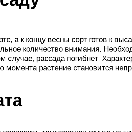
, а к концу весны сорт готов к выса
льное количество внимания. Необход
ом случае, рассада погибнет. Характ
го момента растение становится неп
ата
проверить температуру грунта на гл