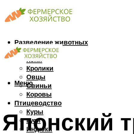
Разведение животных
Козы
Кони
Кролики
Овцы
Меню
Свиньи
Коровы
Птицеводство
Куры
Японский т
Гуси
Индюки