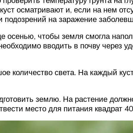
 куст осматривают и, если на нем от
и подозрений на заражение заболев
ще осенью, чтобы земля смогла напо
необходимо вводить в почву через у
ое количество света. На каждый кус
дготовить землю. На растение должн
твести место для питания квадрат 40