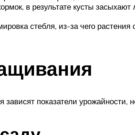
рмок, в результате кусты засыхают л
ировка стебля, из-за чего растения
ащивания
зависят показатели урожайности, не
ссаду