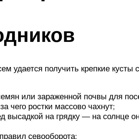
одников
сем удается получить крепкие кусты 
емян или зараженной почвы для пос
за чего ростки массово чахнут;
д высадкой на грядку — на солнце о
правил севооборота;