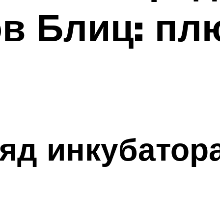
в Блиц: пл
яд инкубатор