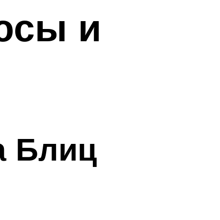
юсы и
а Блиц