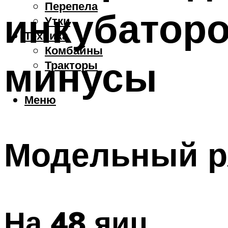
Перепела
инкубаторо
Утки
Техника
Комбайны
минусы
Тракторы
Меню
Модельный р
На 48 яиц