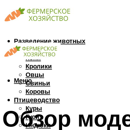
Разведение животных
Козы
Кони
Кролики
Овцы
Меню
Свиньи
Коровы
Птицеводство
Куры
Обзор мод
Гуси
Индюки