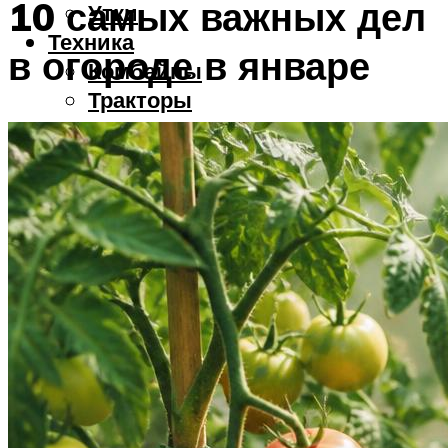
10 самых важных дел
Утки
Техника
в огороде в январе
Комбайны
Тракторы
Меню