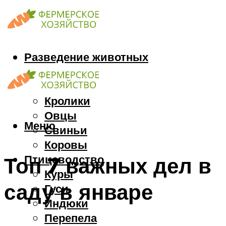
Разведение животных
Козы
Кони
Кролики
Овцы
Меню
Свиньи
Коровы
Птицеводство
Топ 7 важных дел в
Куры
саду в январе
Гуси
Индюки
Перепела