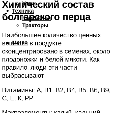
Химический состав
Утки
Техника
болгарского перца
Комбайны
Тракторы
Наибольшее количество ценных
Меню
веществ в продукте
сконцентрировано в семенах, около
плодоножки и белой мякоти. Как
правило, люди эти части
выбрасывают.
Витамины: А, В1, В2, В4, В5, В6, В9,
С, Е, К, РР.
Макроэлементы: калий, кальций,