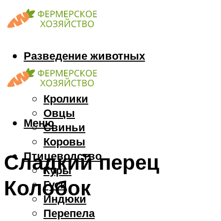
Разведение животных
Козы
Кони
Кролики
Овцы
Меню
Свиньи
Коровы
Птицеводство
Сладкий перец
Куры
Колобок
Гуси
Индюки
Перепела