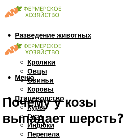
Разведение животных
Козы
Кони
Кролики
Овцы
Меню
Свиньи
Коровы
Птицеводство
Почему у козы
Куры
выпадает шерсть?
Гуси
Индюки
Перепела